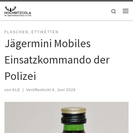
Zum Inhalt springen
Search
Me
FLASCHEN, ETTIKETTEN
Jägermini Mobiles
Einsatzkommando der
Polizei
von
KLE
|
Veröffentlicht
6. Juni 2026