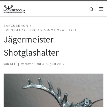
Zum Inhalt springen
Search
Me
BARZUBEHÖR
EVENTMARKETING / PROMOTIONARTIKEL
Jägermeister
Shotglashalter
von
KLE
|
Veröffentlicht
3. August 2017