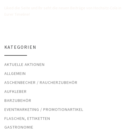
Liked die Seite und Ihr seht die neuen Beiträge von Hochsitz-Cola in
Eurer Timeline!
KATEGORIEN
AKTUELLE AKTIONEN
ALLGEMEIN
ASCHENBECHER / RAUCHERZUBEHÖR
AUFKLEBER
BARZUBEHÖR
EVENTMARKETING / PROMOTIONARTIKEL
FLASCHEN, ETTIKETTEN
GASTRONOMIE