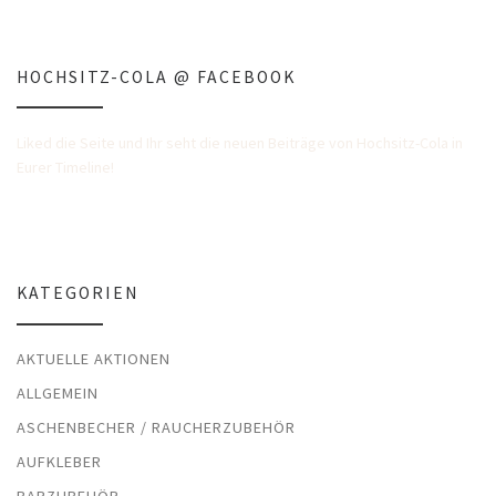
HOCHSITZ-COLA @ FACEBOOK
Liked die Seite und Ihr seht die neuen Beiträge von Hochsitz-Cola in
Eurer Timeline!
KATEGORIEN
AKTUELLE AKTIONEN
ALLGEMEIN
ASCHENBECHER / RAUCHERZUBEHÖR
AUFKLEBER
BARZUBEHÖR