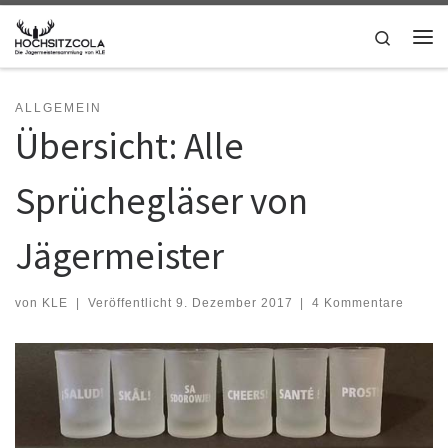
Zum Inhalt springen
Search
Me
ALLGEMEIN
Übersicht: Alle
Sprüchegläser von
Jägermeister
von
KLE
|
Veröffentlicht
9. Dezember 2017
|
4 Kommentare