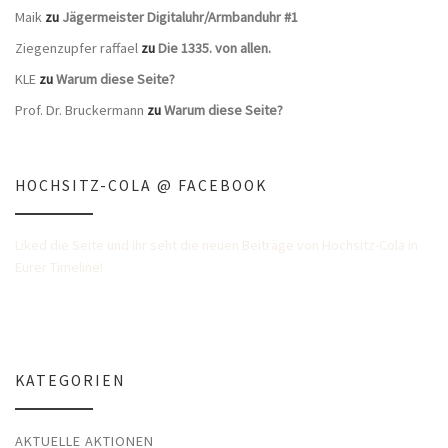
Maik
zu
Jägermeister Digitaluhr/Armbanduhr #1
Ziegenzupfer raffael
zu
Die 1335. von allen.
KLE
zu
Warum diese Seite?
Prof. Dr. Bruckermann
zu
Warum diese Seite?
HOCHSITZ-COLA @ FACEBOOK
Liked die Seite und Ihr seht die neuen Beiträge von Hochsitz-Cola in
Eurer Timeline!
KATEGORIEN
AKTUELLE AKTIONEN