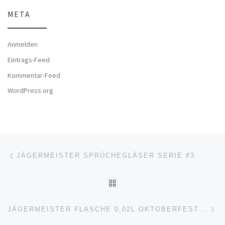
META
Anmelden
Eintrags-Feed
Kommentar-Feed
WordPress.org
Beitragsnavigation
Vorheriger Beitrag
JÄGERMEISTER SPRÜCHEGLÄSER SERIE #3
ZURÜCK ZUR BEITRAGSL
Nä
JÄGERMEISTER FLASCHE 0,02L OKTOBERFEST 2017